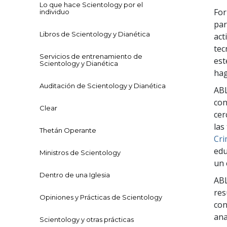
Lo que hace Scientology por el
For
individuo
par
Libros de Scientology y Dianética
act
tec
Servicios de entrenamiento de
est
Scientology y Dianética
hag
Auditación de Scientology y Dianética
ABL
con
Clear
cer
las
Thetán Operante
Cr
edu
Ministros de Scientology
un 
Dentro de una Iglesia
ABL
res
Opiniones y Prácticas de Scientology
con
ana
Scientology y otras prácticas