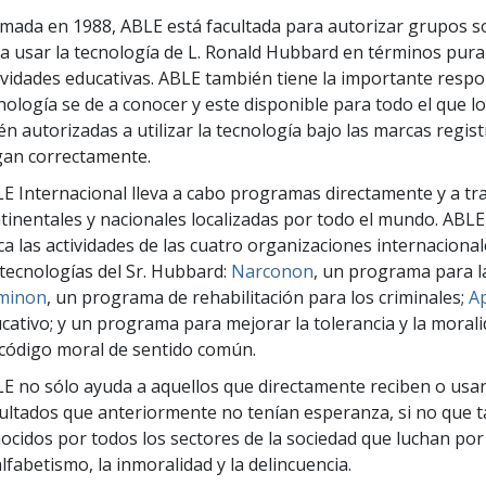
mada en 1988, ABLE está facultada para autorizar grupos so
a usar la tecnología de L. Ronald Hubbard en términos pura
ividades educativas. ABLE también tiene la importante resp
nología se de a conocer y este disponible para todo el que l
én autorizadas a utilizar la tecnología bajo las marcas regis
an correctamente.
E Internacional lleva a cabo programas directamente y a tra
tinentales y nacionales localizadas por todo el mundo. ABLE 
ca las actividades de las cuatro organizaciones internaciona
 tecnologías del Sr. Hubbard:
Narconon
, un programa para la
iminon
, un programa de rehabilitación para los criminales;
Ap
cativo; y un programa para mejorar la tolerancia y la mora
código moral de sentido común.
E no sólo ayuda a aquellos que directamente reciben o usan
ultados que anteriormente no tenían esperanza, si no que 
ocidos por todos los sectores de la sociedad que luchan por 
lfabetismo, la inmoralidad y la delincuencia.