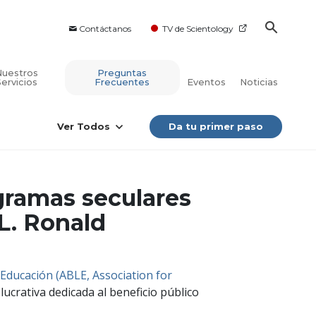
Contáctanos
TV de Scientology
Nuestros
Preguntas
Servicios
Frecuentes
Eventos
Noticias
Ver Todos
Da tu primer paso
gramas seculares
L. Ronald
 Educación (ABLE, Association for
lucrativa dedicada al beneficio público