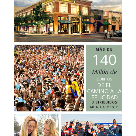
MÁS DE
1
4
0
Millón de
LIBRITOS
DE EL
CAMINO A LA
FELICIDAD
DISTRIBUIDOS
MUNDIALMENTE