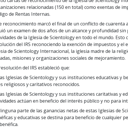
tió cartas de reconocimiento de la Iglesia de Scientology Inte
anizaciones relacionadas (150 en total) como exentas de impu
igo de Rentas Internas.
e reconocimiento marcó el final de un conflicto de cuarenta añ
uió un examen de dos años de un alcance y profundidad sin 
ividades de la Iglesia de Scientology en todo el mundo. Esto
olución del IRS reconociendo la exención de impuestos y el es
esia de Scientology Internacional, la iglesia madre de la relig
liadas, misiones y organizaciones sociales de mejoramiento.
resolución del IRS estableció que:
Las Iglesias de Scientology y sus instituciones educativas y
es religiosos y caritativos reconocidos.
Las Iglesias de Scientology y sus instituciones caritativas y 
ividades actúan en beneficio del interés público y no para in
Ninguna parte de las ganancias netas de estas Iglesias de Sci
éficas y educativas se destina para beneficio de cualquier pe
benéfica.