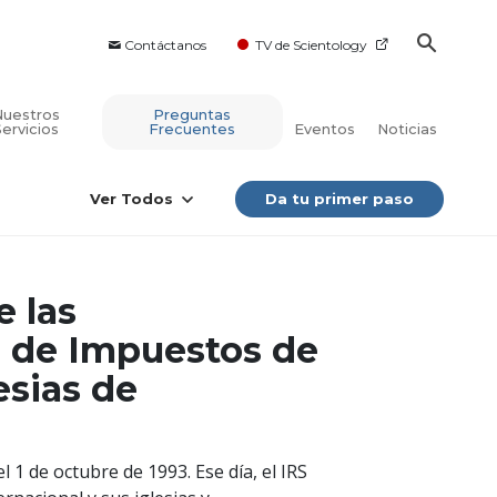
Contáctanos
TV de Scientology
Nuestros
Preguntas
Servicios
Frecuentes
Eventos
Noticias
Ver Todos
Da tu primer paso
e las
a de Impuestos de
esias de
l 1 de octubre de 1993. Ese día, el IRS