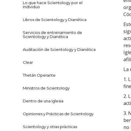
emi
Lo que hace Scientology por el
org
individuo
Cód
Libros de Scientology y Dianética
Est
sig
Servicios de entrenamiento de
Scientology y Dianética
act
res
Auditación de Scientology y Dianética
Igl
afi
Clear
La 
Thetán Operante
1. 
fin
Ministros de Scientology
2. 
Dentro de una Iglesia
act
3. 
Opiniones y Prácticas de Scientology
ben
no 
Scientology y otras prácticas