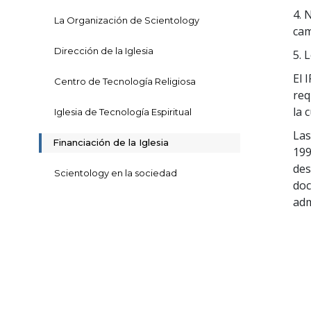
4. 
La Organización de Scientology
cam
Dirección de la Iglesia
5. 
El 
Centro de Tecnología Religiosa
req
la 
Iglesia de Tecnología Espiritual
Las
Financiación de la Iglesia
199
des
Scientology en la sociedad
doc
adm