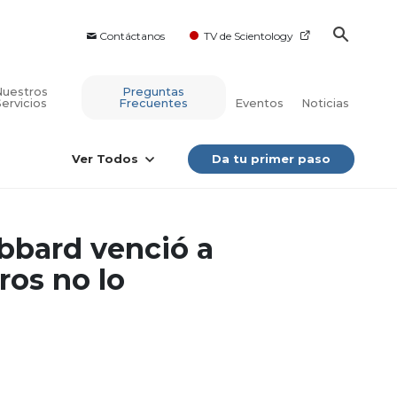
Contáctanos
TV de Scientology
Nuestros
Preguntas
Servicios
Frecuentes
Eventos
Noticias
Ver Todos
Da tu primer paso
bbard venció a
ros no lo