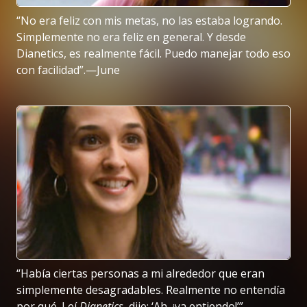
“No era feliz con mis metas, no las estaba logrando.
Simplemente no era feliz en general. Y desde
Dianetics, es realmente fácil. Puedo manejar todo eso
con facilidad”.—June
“Había ciertas personas a mi alrededor que eran
simplemente desagradables. Realmente no entendía
por qué. Leí
Dianetics
, dije: ‘Ah, ¡ya entiendo!’”.—