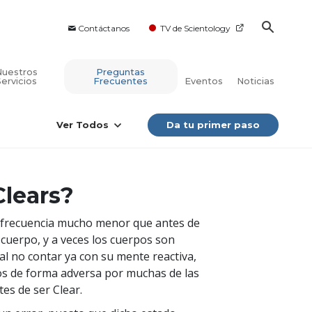
Contáctanos
TV de Scientology
Nuestros
Preguntas
Servicios
Frecuentes
Eventos
Noticias
Ver Todos
Da tu primer paso
Clears?
a frecuencia mucho menor que antes de
 cuerpo, y a veces los cuerpos son
l no contar ya con su mente reactiva,
os de forma adversa por muchas de las
es de ser Clear.