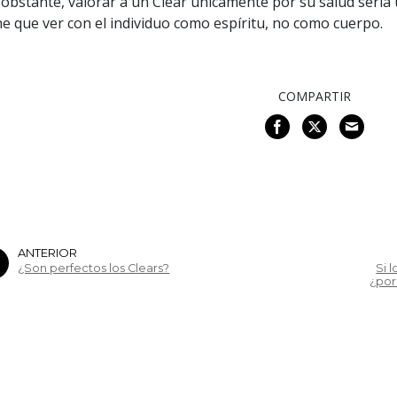
obstante, valorar a un Clear únicamente por su salud sería
ne que ver con el individuo como espíritu, no como cuerpo.
COMPARTIR
ANTERIOR
¿Son perfectos los Clears?
Si 
¿por