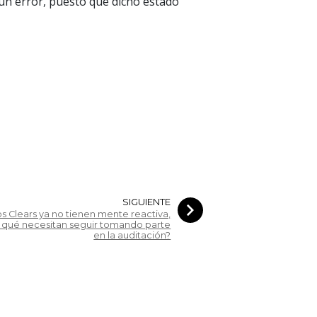
 un error, puesto que dicho estado
SIGUIENTE
los Clears ya no tienen mente reactiva,
 qué necesitan seguir tomando parte
en la auditación?