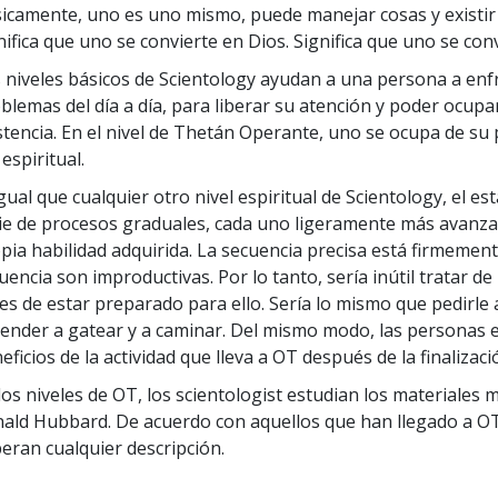
icamente, uno es uno mismo, puede manejar cosas y existir 
nifica que uno se convierte en Dios. Significa que uno se c
 niveles básicos de Scientology ayudan a una persona a enfr
blemas del día a día, para liberar su atención y poder ocupa
stencia. En el nivel de Thetán Operante, uno se ocupa de su
 espiritual.
igual que cualquier otro nivel espiritual de Scientology, el e
ie de procesos graduales, cada uno ligeramente más avanzad
pia habilidad adquirida. La secuencia precisa está firmement
uencia son improductivas. Por lo tanto, sería inútil tratar de
es de estar preparado para ello. Sería lo mismo que pedirle
ender a gatear y a caminar. Del mismo modo, las personas e
eficios de la actividad que lleva a OT después de la finaliza
los niveles de OT, los scientologist estudian los materiales 
ald Hubbard. De acuerdo con aquellos que han llegado a OT,
eran cualquier descripción.