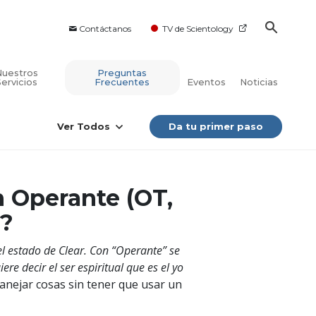
Contáctanos
TV de Scientology
Nuestros
Preguntas
Servicios
Frecuentes
Eventos
Noticias
Ver Todos
Da tu primer paso
 Operante (OT,
)?
el estado de Clear. Con “Operante” se
re decir el ser espiritual que es el yo
nejar cosas sin tener que usar un