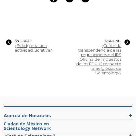
ANTERIOR
SIGUIENTE
¿Es la Iglesia una
¿Cuál es la
actividad lucrativa?
transcendencia de las
regulaciones del IRS
(Oficina de Impuestos
de los EE.UU.) respecto
a las Iglesias de
Scientology?
Acerca de Nosotros
Ciudad de México en
Scientology Network
¿Qué es Scientology?