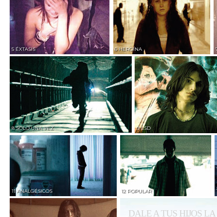
5 ÉXTASIS
6 HEROÍNA
8 SÓLO UNA VEZ
9 LSD
11 ANALGÉSICOS
12 POPULAR
DALE A TUS HIJOS L