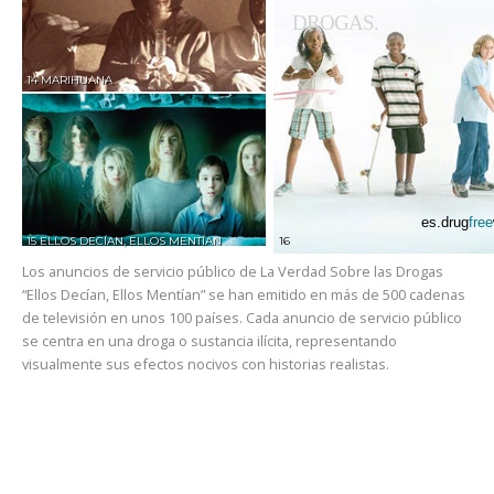
DROGAS.
14 MARIHUANA
es.drug
free
15 ELLOS DECÍAN, ELLOS MENTÍAN
16
Los anuncios de servicio público de La Verdad Sobre las Drogas
“Ellos Decían, Ellos Mentían” se han emitido en más de 500 cadenas
de televisión en unos 100 países. Cada anuncio de servicio público
se centra en una droga o sustancia ilícita, representando
visualmente sus efectos nocivos con historias realistas.