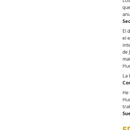
Los
que
anu
Sec
El 
el 
int
de 
mat
Hum
La 
Con
He 
Hum
tra
Su
E