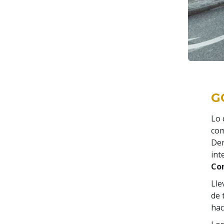
G
Lo 
com
Der
int
Con
Lle
de 
hac