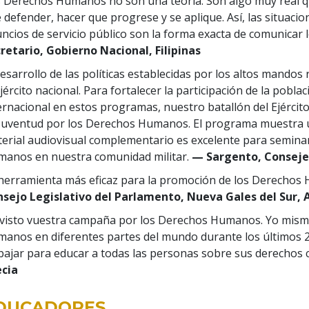
 Derechos Humanos no son una teoría. Son algo muy real q
 defender, hacer que progrese y se aplique. Así, las situacio
ncios de servicio público son la forma exacta de comunica
retario, Gobierno Nacional, Filipinas
desarrollo de las políticas establecidas por los altos mand
ejército nacional. Para fortalecer la participación de la poblac
ernacional en estos programas, nuestro batallón del Ejérci
Juventud por los Derechos Humanos. El programa muestra u
erial audiovisual complementario es excelente para semin
anos en nuestra comunidad militar.
— Sargento, Conseje
herramienta más eficaz para la promoción de los Derechos
sejo Legislativo del Parlamento, Nueva Gales del Sur, 
visto vuestra campaña por los Derechos Humanos. Yo mism
anos en diferentes partes del mundo durante los últimos 2
bajar para educar a todas las personas sobre sus derechos 
ecia
DUCADORES