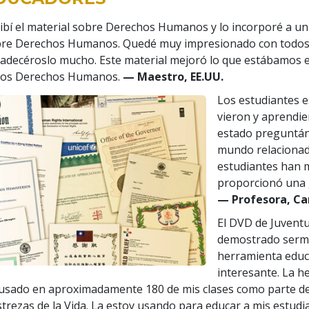
ibí el material sobre Derechos Humanos y lo incorporé a un 
re Derechos Humanos. Quedé muy impresionado con todos l
adecéroslo mucho. Este material mejoró lo que estábamos e
los Derechos Humanos.
— Maestro, EE.UU.
Los estudiantes 
vieron y aprendi
estado preguntán
mundo relacionad
estudiantes han 
proporcionó una g
— Profesora, C
El DVD de Juvent
demostrado serme
herramienta educ
interesante. La h
usado en aproximadamente 180 de mis clases como parte de l
trezas de la Vida. La estoy usando para educar a mis estudian