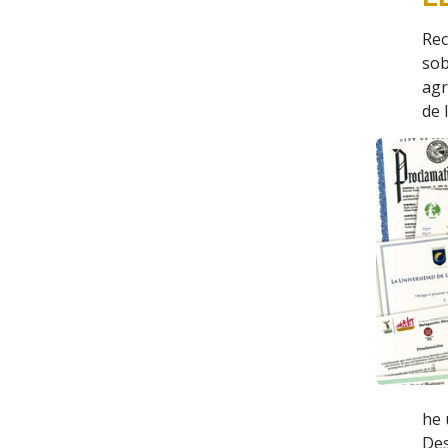
Rec
sob
agr
de 
he 
Des