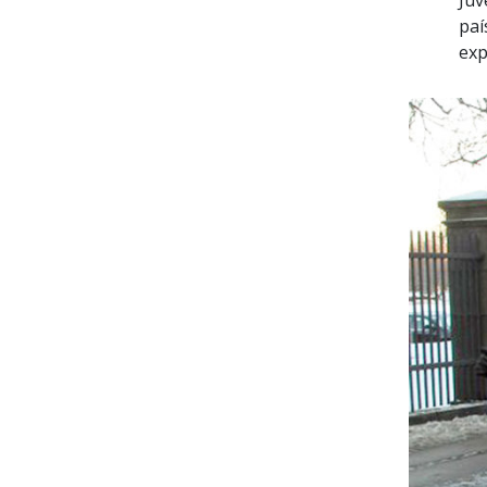
Juv
paí
exp