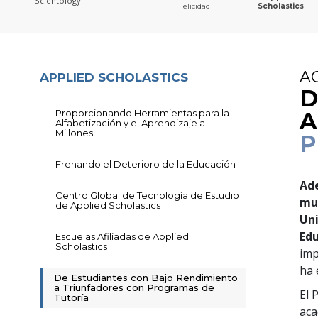
Scientology
Felicidad
Scholastics
A
APPLIED SCHOLASTICS
D
Proporcionando Herramientas para la
A
Alfabetización y el Aprendizaje a
Millones
P
Frenando el Deterioro de la Educación
Ade
Centro Global de Tecnología de Estudio
mun
de Applied Scholastics
Uni
Edu
Escuelas Afiliadas de Applied
Scholastics
imp
ha 
De Estudiantes con Bajo Rendimiento
a Triunfadores con Programas de
El 
Tutoría
aca