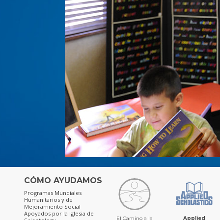
CÓMO AYUDAMOS
Programas Mundiales
Humanitarios y de
Mejoramiento Social
Apoyados por la Iglesia de
El Camino a la
Applied