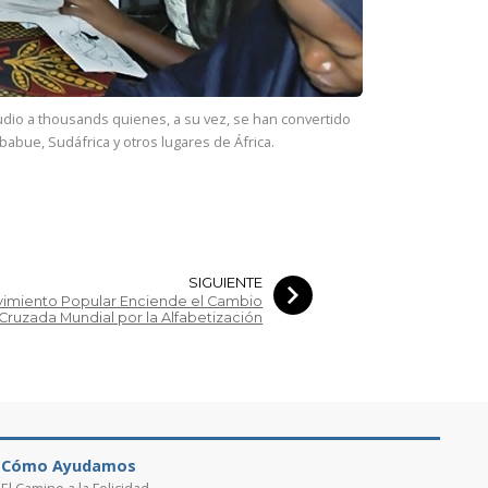
udio a
thousands
quienes, a su vez, se han convertido
abue, Sudáfrica y otros lugares de África.
SIGUIENTE
imiento Popular Enciende el Cambio
Cruzada Mundial por la Alfabetización
Cómo Ayudamos
El Camino a la Felicidad