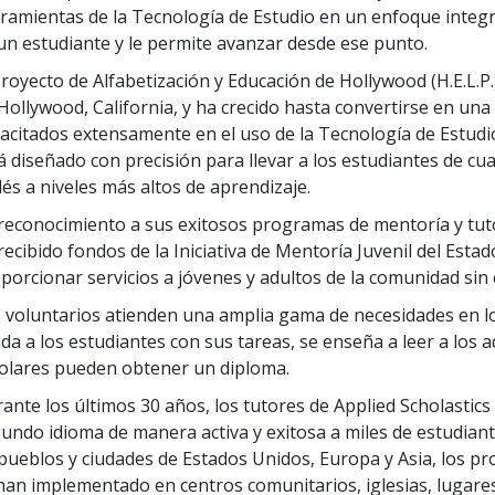
ramientas de la Tecnología de Estudio en un enfoque integrad
un estudiante y le permite avanzar desde ese punto.
Proyecto de Alfabetización y Educación de Hollywood (H.E.L.
Hollywood, California, y ha crecido hasta convertirse en una
acitados extensamente en el uso de la Tecnología de Estudio
á diseñado con precisión para llevar a los estudiantes de cu
lés a niveles más altos de aprendizaje.
reconocimiento a sus exitosos programas de mentoría y tutor
recibido fondos de la Iniciativa de Mentoría Juvenil del Estad
porcionar servicios a jóvenes y adultos de la comunidad sin
 voluntarios atienden una amplia gama de necesidades en lo
da a los estudiantes con sus tareas, se enseña a leer a los 
olares pueden obtener un diploma.
ante los últimos
30
años, los tutores de Applied Scholasti
undo idioma de manera activa y exitosa a miles de estudian
pueblos y ciudades de Estados Unidos, Europa y Asia, los pr
han implementado en centros comunitarios, iglesias, lugares