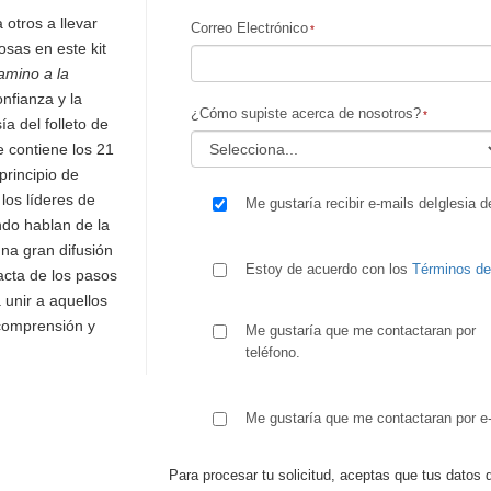
 otros a llevar
Correo Electrónico
osas en este kit
amino a la
nfianza y la
¿Cómo supiste acerca de nosotros?
ía del folleto de
 contiene los 21
principio de
los líderes de
Me gustaría recibir e-mails deIglesia d
ndo hablan de la
una gran difusión
Estoy de acuerdo con los
Términos d
xacta de los pasos
 unir a aquellos
comprensión y
Me gustaría que me contactaran por
teléfono.
Me gustaría que me contactaran por e-
Para procesar tu solicitud, aceptas que tus datos 