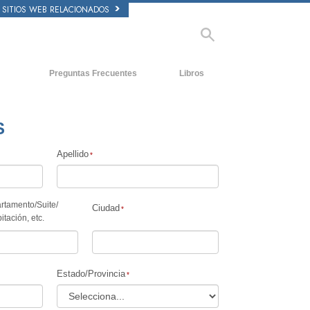
SITIOS WEB RELACIONADOS
Preguntas Frecuentes
Libros
Antecedentes y principios básicos
Libros Iniciales
Dentro de una Iglesia
Audiolibros
S
La Organización de Scientology
Conferencias Introductorias
Apellido
Películas
rtamento
/
Suite
/
Ciudad
itación, etc.
Estado/Provincia