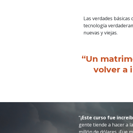
Las verdades básicas 
tecnología verdaderame
nuevas y viejas.
“Un matrimo
volver a 
“
¡Este curso fue increíb
gente tiende a hacer a l
millón de dólares. ¡Fue 