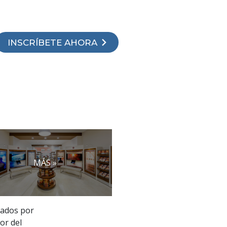
INSCRÍBETE AHORA
MÁS »
gados por
or del