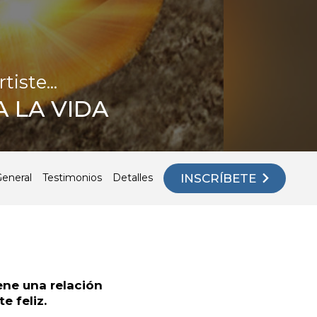
iste...
 LA VIDA
INSCRÍBETE
General
Testimonios
Detalles
ene una relación
e feliz.