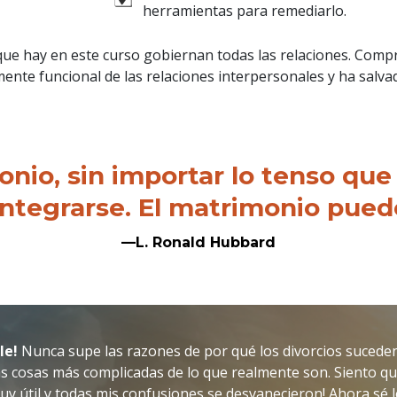
herramientas para remediarlo.
que hay en este curso gobiernan todas las relaciones. Comp
nte funcional de las relaciones interpersonales y ha salvad
nio, sin importar lo tenso que
integrarse. El matrimonio puede
—L. Ronald Hubbard
le!
Nunca supe las razones de por qué los divorcios suceden
as cosas más complicadas de lo que realmente son. Siento qu
muy útil y todas mis confusiones se desvanecieron! Ahora sé 