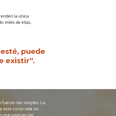
renden la única
o miles de ellas,
 esté, puede
 existir”.
 fueran tan simples. La
e este curso vale un
lo que pasó en las