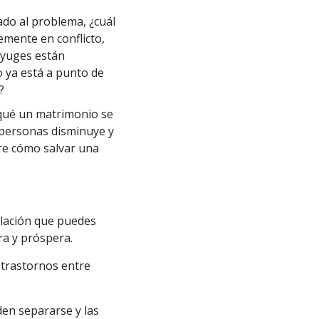
do al problema, ¿cuál
emente en conflicto,
nyuges están
 ya está a punto de
?
qué un matrimonio se
 personas disminuye y
re cómo salvar una
lación que puedes
ra y próspera.
 trastornos entre
den separarse y las