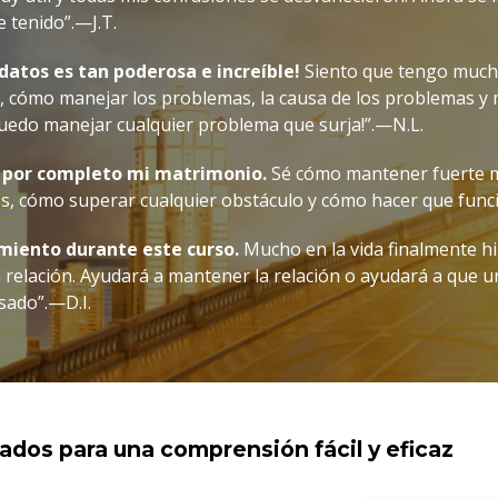
e tenido”.—J.T.
 datos es tan poderosa e increíble!
Siento que tengo muc
, cómo manejar los problemas, la causa de los problemas y m
uedo manejar cualquier problema que surja!”.—N.L.
 por completo mi matrimonio.
Sé cómo mantener fuerte m
os, cómo superar cualquier obstáculo y cómo hacer que func
miento durante este curso.
Mucho en la vida finalmente hi
 relación. Ayudará a mantener la relación o ayudará a que u
asado”.—D.I.
eados para una comprensión fácil y eficaz