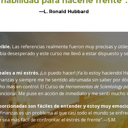
habilidad para hacerle frente”.
—L. Ronald Hubbard
íble.
Las referencias realmente fueron muy precisas y útile
ía desesperado y este curso me llevó a estar dispuesto y s
eales a mi estrés.
¡Lo puedo hacer! ¡Ya lo estoy haciendo! He
finanzas y siempre me he sentido abrumada sin saber por dón
ho más en control. El Curso de
Herramientas de Scientology pa
uncional. Me puse en acción de inmediato y me sentí mucho
orcionadas son fáciles de entender y estoy muy emocio
 finanzas es un problema al que casi todo el mundo se enfre
 sea más fácil de confrontar el estrés de frente”.—S.M.