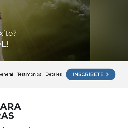
xito?
L!
INSCRÍBETE
General
Testimonios
Detalles
PARA
RAS