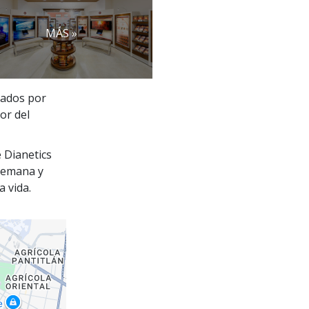
MÁS »
gados por
or del
e Dianetics
 semana y
a vida.